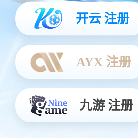
开云 注册
AYX 注册
九游 注册